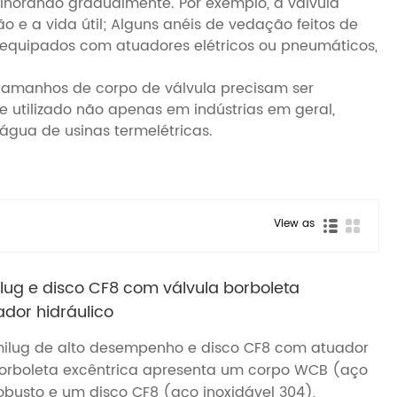
horando gradualmente. Por exemplo, a válvula
 e a vida útil; Alguns anéis de vedação feitos de
, equipados com atuadores elétricos ou pneumáticos,
 tamanhos de corpo de válvula precisam ser
 utilizado não apenas em indústrias em geral,
gua de usinas termelétricas.
View as
ug e disco CF8 com válvula borboleta
ador hidráulico
ilug de alto desempenho e disco CF8 com atuador
 borboleta excêntrica apresenta um corpo WCB (aço
busto e um disco CF8 (aço inoxidável 304),