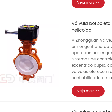
Veja mais >>
Válvula borbolet
helicoidal
A Zhongguan Valve,
em engenharia de vá
operadas por engr
sistemas de control
excêntrico duplo, c
válvulas oferecem
confiabilidade de l
Veja mais >>