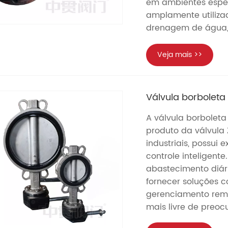
em ambientes espec
amplamente utiliza
drenagem de água, 
Veja mais >>
Válvula borbolet
A válvula borboleta
produto da válvula
industriais, possui
controle inteligent
abastecimento diár
fornecer soluções co
gerenciamento remot
mais livre de preoc