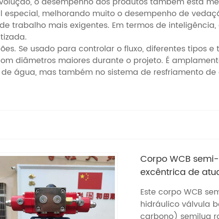
 evolução, o desempenho dos produtos também está mel
al especial, melhorando muito o desempenho de vedação
e trabalho mais exigentes. Em termos de inteligência
tizada.
. Se usado para controlar o fluxo, diferentes tipos e
com diâmetros maiores durante o projeto. É amplamente
o de água, mas também no sistema de resfriamento de á
Corpo WCB semi-l
excêntrica de atu
Este corpo WCB sem
hidráulico válvula
carbono) semilug ro