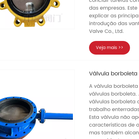
concluir tarefas co
das empresas. Este a
explicar as princip
introdução das van
Valve Co., Ltd.
Veja mais >>
Válvula borboleta
A válvula borboleta
válvulas borboleta.
válvulas borboleta
trabalho enterrada
Esta válvula não a
características de
mas também alcanç