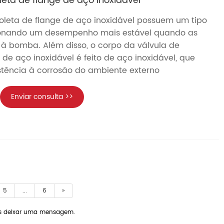
leta de flange de aço inoxidável
oleta de flange de aço inoxidável possuem um tipo
cionando um desempenho mais estável quando as
 à bomba. Além disso, o corpo da válvula de
 de aço inoxidável é feito de aço inoxidável, que
stência à corrosão do ambiente externo
Enviar consulta >>
5
...
6
»
nos deixar uma mensagem.