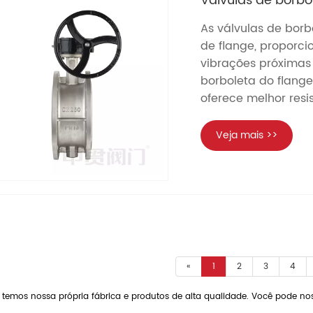
Válvulas de borbo
As válvulas de borb
de flange, propor
vibrações próximas
borboleta do flange
oferece melhor resi
Veja mais >>
«
1
2
3
4
a, temos nossa própria fábrica e produtos de alta qualidade. Você pode 