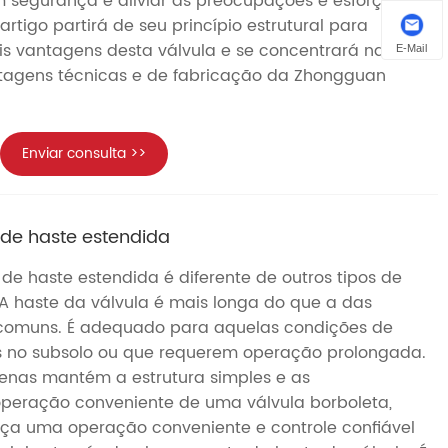
m segurança e aliviar as preocupações e esforços
rtigo partirá de seu princípio estrutural para
ais vantagens desta válvula e se concentrará na
E-Mail
tagens técnicas e de fabricação da Zhongguan
Enviar consulta >>
 de haste estendida
 de haste estendida é diferente de outros tipos de
 A haste da válvula é mais longa do que a das
 comuns. É adequado para aquelas condições de
s no subsolo ou que requerem operação prolongada.
penas mantém a estrutura simples e as
 operação conveniente de uma válvula borboleta,
a uma operação conveniente e controle confiável