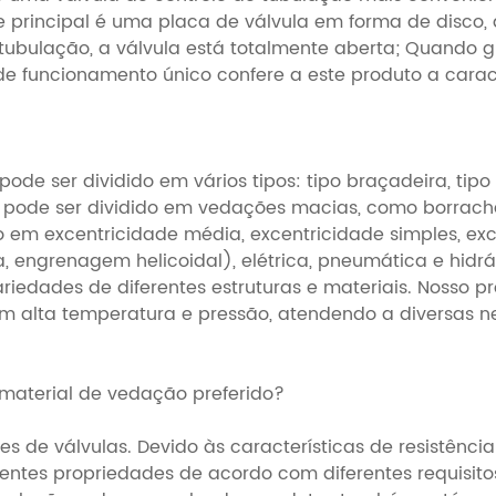
e principal é uma placa de válvula em forma de disco,
tubulação, a válvula está totalmente aberta; Quando 
de funcionamento único confere a este produto a carac
pode ser dividido em vários tipos: tipo braçadeira, ti
pode ser dividido em vedações macias, como borracha e
o em excentricidade média, excentricidade simples, exc
ngrenagem helicoidal), elétrica, pneumática e hidráu
riedades de diferentes estruturas e materiais. Nosso p
m alta temperatura e pressão, atendendo a diversas ne
 material de vedação preferido?
 de válvulas. Devido às características de resistência
rentes propriedades de acordo com diferentes requisit