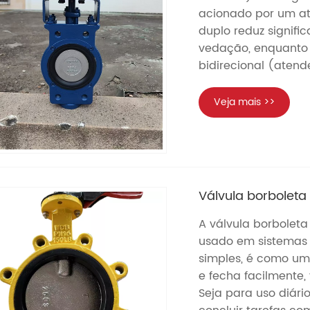
acionado por um at
duplo reduz signif
vedação, enquanto 
bidirecional (aten
Veja mais >>
Válvula borboleta 
A válvula borboleta
usado em sistemas d
simples, é como uma
e fecha facilmente,
Seja para uso diári